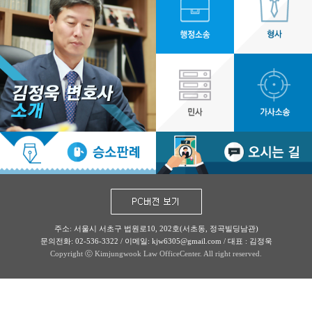
주소: 서울시 서초구 법원로10, 202호(서초동, 정곡빌딩남관)
문의전화: 02-536-3322 / 이메일: kjw6305@gmail.com / 대표 : 김정욱
Copyright ⓒ Kimjungwook Law OfficeCenter. All right reserved.